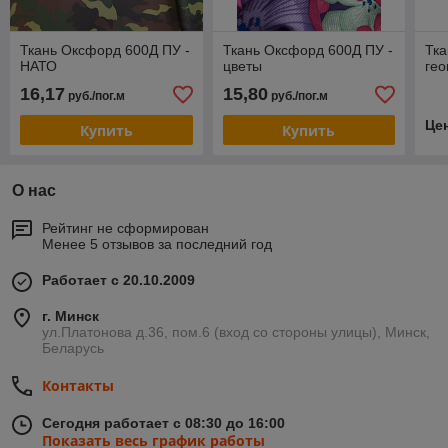
Ткань Оксфорд 600Д ПУ -
Ткань Оксфорд 600Д ПУ -
Тка
НАТО
цветы
ге
16,17
15,80
руб./пог.м
руб./пог.м
Це
Купить
Купить
О нас
Рейтинг не сформирован
Менее 5 отзывов за последний год
Работает с 20.10.2009
г. Минск
ул.Платонова д.36, пом.6 (вход со стороны улицы), Минск,
Беларусь
Контакты
Сегодня работает с 08:30 до 16:00
Показать весь график работы