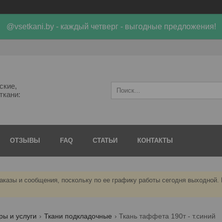
@vsetkani.by - каждый четверг - выгодные предложения!
ские,
ткани:
ОТЗЫВЫ
FAQ
СТАТЬИ
КОНТАКТЫ
аказы и сообщения, поскольку по ее графику работы сегодня выходной.
ры и услуги
Ткани подкладочные
Ткань таффета 190т - т.синий