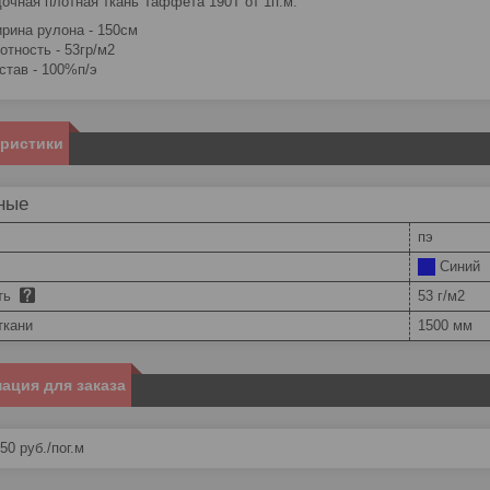
очная плотная ткань Таффета 190Т от 1п.м.
рина рулона - 150см
отность - 53гр/м2
став - 100%п/э
еристики
ные
пэ
Синий
ть
53 г/м2
ткани
1500 мм
ация для заказа
,50
руб.
/пог.м