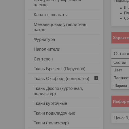
Подклад
пленка
Ши
Пл
Канаты, шпагаты
Со
Межвенцовый утеплитель,
пакля
Характ
Фурнитура
Наполнители
Основ
Синтепон
Состав
Ткань Брезент (Парусина)
Цвет
Плотнос
Ткань Оксфорд (полиэстер)
Ширина 
Ткань Дюспо (курточная,
полиэстер)
Информ
Ткани курточные
Ткани подкладочные
Цена:
3
Ткани (полиэфир)