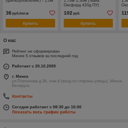
(фильтробельтинг) - 1,0м
1,75м*2,30м (ткань
1,9
Оксфорд 420д ПУ)
Ок
36
102
11
руб./пог.м
руб.
Купить
Купить
О нас
Рейтинг не сформирован
Менее 5 отзывов за последний год
Работает с 20.10.2009
г. Минск
ул.Платонова д.36, пом.6 (вход со стороны улицы), Минск,
Беларусь
Контакты
Сегодня работает с 08:30 до 16:00
Показать весь график работы