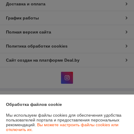
Доставка и оплата
График работы
Полная версия сайта
Политика обработки cookies
Сайт создан на платформе Deal.by
Информация для покупателя
Обработка файлов cookie
Юридическое лицо:
Частное Предприятие "УтеплимБай"
Республика Беларусь, 220005, г. Минск, ул. Платонова, д. 36, пом. 6
Мы используем файлы cookies для обеспечения удобства
пользователей портала и предоставления персональных
Регистрационный номер ЕГР: 191159696
рекомендаций.
Вы можете настроить файлы cookies или
отключить их.
УНП: 191159696