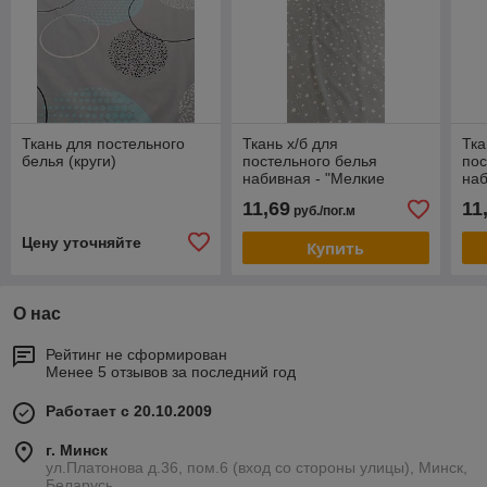
Ткань для постельного
Ткань х/б для
Тка
белья (круги)
постельного белья
пос
набивная - "Мелкие
наб
звезды на сером Сириус"
11,69
11
руб./пог.м
Цену уточняйте
Купить
О нас
Рейтинг не сформирован
Менее 5 отзывов за последний год
Работает с 20.10.2009
г. Минск
ул.Платонова д.36, пом.6 (вход со стороны улицы), Минск,
Беларусь