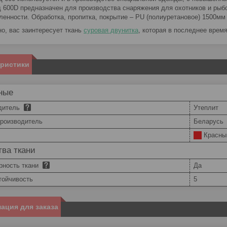
 600D предназначен для производства снаряжения для охотников и рыбол
енности. Обработка, пропитка, покрытие – PU (полиуретановое) 1500мм 
о, вас заинтересует ткань
суровая двунитка
, которая в последнее врем
еристики
ные
дитель
Утеплит
производитель
Беларусь
Красны
ва ткани
рность ткани
Да
тойчивость
5
ация для заказа