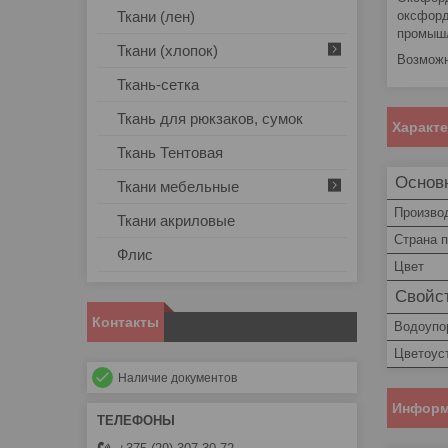
оксфорд
Ткани (лен)
промышл
Ткани (хлопок)
Возможн
Ткань-сетка
Ткань для рюкзаков, сумок
Характ
Ткань Тентовая
Основ
Ткани мебельные
Произво
Ткани акриловые
Страна 
Флис
Цвет
Свойст
Контакты
Водоупо
Цветоус
Наличие документов
Информ