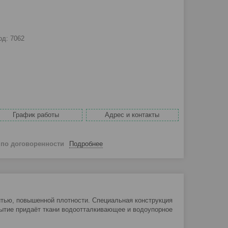
од:
7062
График работы
Адрес и контакты
й
по договоренности
Подробнее
итью, повышенной плотности. Специальная конструкция
рытие придаёт ткани водоотталкивающее и водоупорное