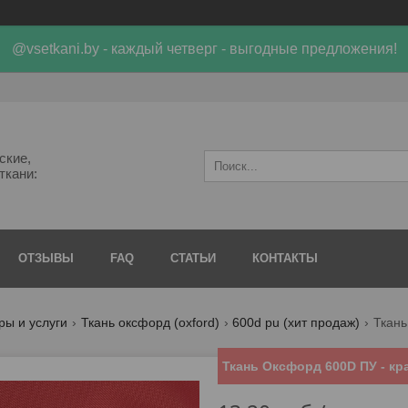
@vsetkani.by - каждый четверг - выгодные предложения!
ские,
ткани:
ОТЗЫВЫ
FAQ
СТАТЬИ
КОНТАКТЫ
ры и услуги
Ткань оксфорд (oxford)
600d pu (хит продаж)
Ткань
Ткань Оксфорд 600D ПУ - к