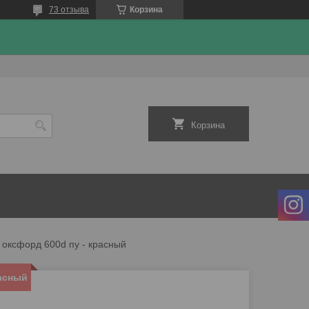
73 отзыва
Корзина
Корзина
 оксфорд 600d пу - красный
расный