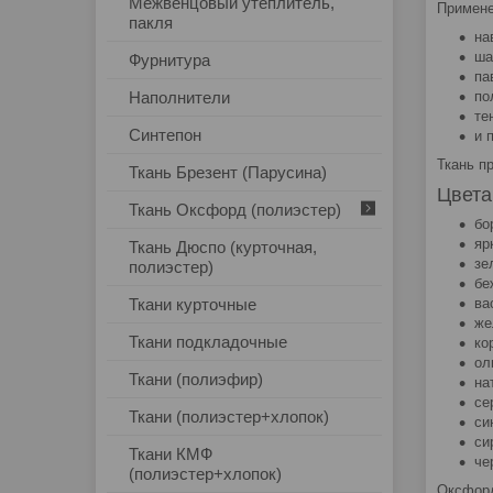
Межвенцовый утеплитель,
Примене
пакля
на
ша
Фурнитура
па
по
Наполнители
те
Синтепон
и 
Ткань п
Ткань Брезент (Парусина)
Цвета
Ткань Оксфорд (полиэстер)
бо
яр
Ткань Дюспо (курточная,
зе
полиэстер)
бе
ва
Ткани курточные
же
Ткани подкладочные
ко
ол
Ткани (полиэфир)
на
се
Ткани (полиэстер+хлопок)
си
си
Ткани КМФ
че
(полиэстер+хлопок)
Оксфорд