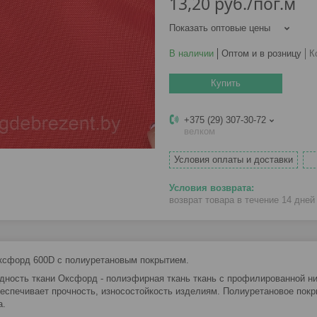
13,20
руб.
/пог.м
Показать оптовые цены
В наличии
Оптом и в розницу
К
Купить
+375 (29) 307-30-72
велком
Условия оплаты и доставки
возврат товара в течение 14 дне
ксфорд 600D с полиуретановым покрытием.
дность ткани Оксфорд - полиэфирная ткань ткань с профилированной н
беспечивает прочность, износостойкость изделиям. Полиуретановое пок
а.