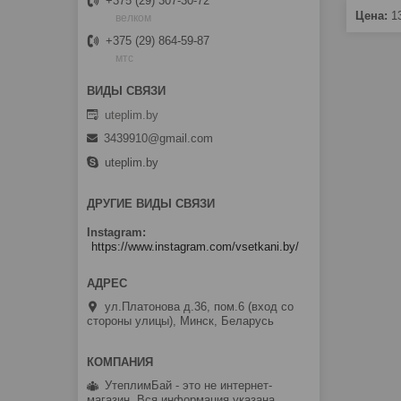
+375 (29) 307-30-72
Цена:
1
велком
+375 (29) 864-59-87
мтс
uteplim.by
3439910@gmail.com
uteplim.by
ДРУГИЕ ВИДЫ СВЯЗИ
Instagram
https://www.instagram.com/vsetkani.by/
ул.Платонова д.36, пом.6 (вход со
стороны улицы), Минск, Беларусь
УтеплимБай - это не интернет-
магазин. Вся информация указана