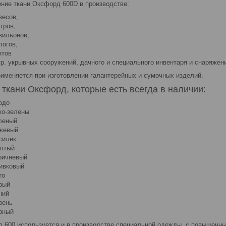
ние ткани Оксфорд 600D в производстве:
весов,
тров,
вильонов,
логов,
нтов
пр. укрывных сооружений, дачного и специального инвентаря и снаряжен
рименяется при изготовлении галантерейных и сумочных изделий.
 ткани Оксфорд, которые есть всегда в наличии:
рдо
ко-зелены
леный
жевый
силек
лтый
ричневый
ивковый
то
рый
ний
рень
рный
 600 используется и в производстве специальной одежды, с повышенны