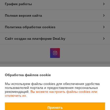
График работы
Полная версия сайта
Политика обработки cookies
Сайт создан на платформе Deal.by
Информация для покупателя
Обработка файлов cookie
Юридическое лицо:
Частное Предприятие "УтеплимБай"
Республика Беларусь, 220005, г. Минск, ул. Платонова, д. 36, пом. 6
Мы используем файлы cookies для обеспечения удобства
пользователей портала и предоставления персональных
Регистрационный номер ЕГР: 191159696
рекомендаций.
Вы можете настроить файлы cookies или
отключить их.
УНП: 191159696
Регистрационный орган: Минский горисполком
Принять