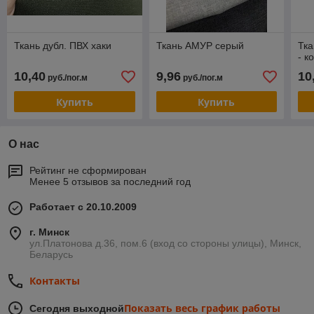
Ткань дубл. ПВХ хаки
Ткань АМУР серый
Тк
- к
10,40
9,96
10
руб./пог.м
руб./пог.м
Купить
Купить
О нас
Рейтинг не сформирован
Менее 5 отзывов за последний год
Работает с 20.10.2009
г. Минск
ул.Платонова д.36, пом.6 (вход со стороны улицы), Минск,
Беларусь
Контакты
Показать весь график работы
Сегодня выходной