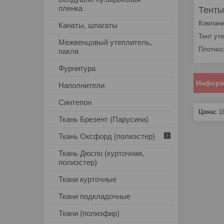
пленка
Тенты
Компани
Канаты, шпагаты
Тент ут
Межвенцовый утеплитель,
Плотнос
пакля
Фурнитура
Информ
Наполнители
Синтепон
Цена:
1
Ткань Брезент (Парусина)
Ткань Оксфорд (полиэстер)
Ткань Дюспо (курточная,
полиэстер)
Ткани курточные
Ткани подкладочные
Ткани (полиэфир)