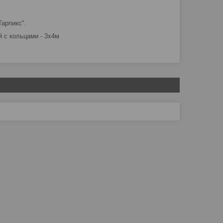
Тарпикс".
й с кольцами - 3х4м