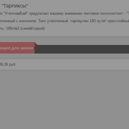
 "Тарпиксы"
я "УтеплимБай" предлагает вашему вниманию тентовое полотно/тент - "
епленный с изолоном. Тент утепленный, тарпаулин 180 гр./м² трехслойны
ть: 180г/м2 (синий/серый)
ация для заказа
89,26
руб.