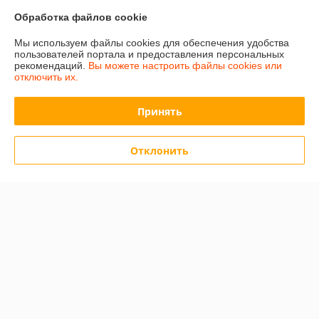
Контакты
Обработка файлов cookie
Мы используем файлы cookies для обеспечения удобства
Доставка и оплата
пользователей портала и предоставления персональных
рекомендаций.
Вы можете настроить файлы cookies или
отключить их.
График работы
Принять
Полная версия сайта
Политика обработки cookies
Отклонить
Сайт создан на платформе Deal.by
Информация для покупателя
Юридическое лицо:
Частное Предприятие "УтеплимБай"
Республика Беларусь, 220005, г. Минск, ул. Платонова, д. 36, пом. 6