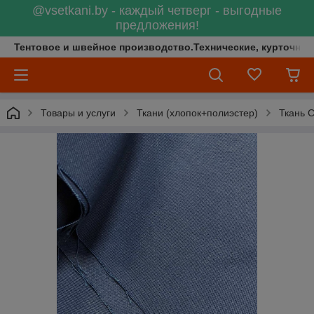
@vsetkani.by - каждый четверг - выгодные
предложения!
Тентовое и швейное производство.Технические, курточные 
Товары и услуги
Ткани (хлопок+полиэстер)
Ткань С