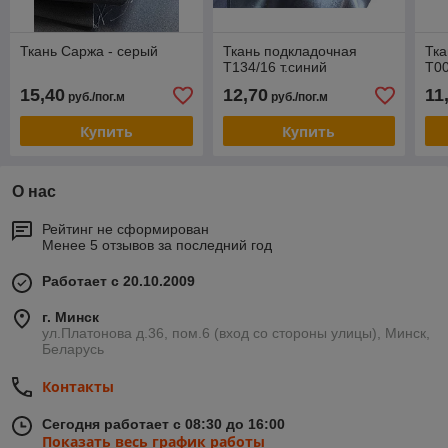
Ткань Саржа - серый
Ткань подкладочная
Тка
Т134/16 т.синий
Т00
15,40
12,70
11
руб./пог.м
руб./пог.м
Купить
Купить
О нас
Рейтинг не сформирован
Менее 5 отзывов за последний год
Работает с 20.10.2009
г. Минск
ул.Платонова д.36, пом.6 (вход со стороны улицы), Минск,
Беларусь
Контакты
Сегодня работает с 08:30 до 16:00
Показать весь график работы