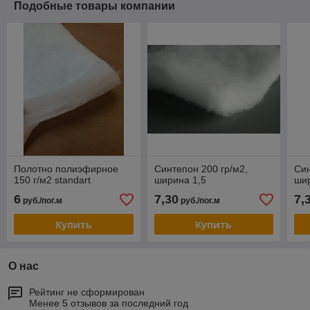
Подобные товары компании
Полотно полиэфирное
Синтепон 200 гр/м2,
Син
150 г/м2 standart
ширина 1,5
шир
6
7,30
7,
руб./пог.м
руб./пог.м
Купить
Купить
О нас
Рейтинг не сформирован
Менее 5 отзывов за последний год