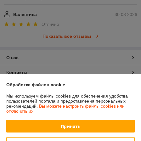
Валентина
30.03.2026
Отлично
Показать все отзывы
О нас
Контакты
Обработка файлов cookie
Доставка и оплата
Мы используем файлы cookies для обеспечения удобства
пользователей портала и предоставления персональных
График работы
рекомендаций.
Вы можете настроить файлы cookies или
отключить их.
Полная версия сайта
Принять
Политика обработки cookies