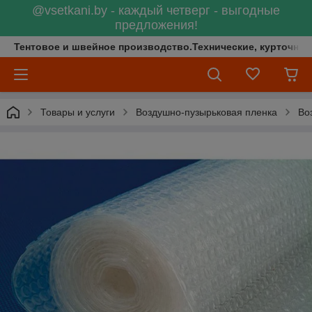
@vsetkani.by - каждый четверг - выгодные
предложения!
Тентовое и швейное производство.Технические, курточные 
Товары и услуги
Воздушно-пузырьковая пленка
Во